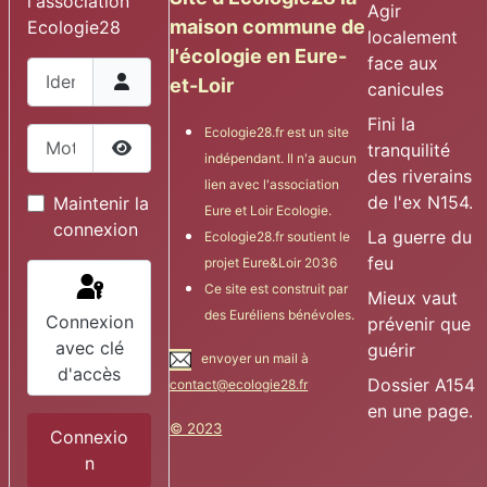
l'association
Agir
maison commune de
Ecologie28
localement
l'écologie en Eure-
face aux
Identifiant
et-Loir
canicules
Fini la
Ecologie28.fr est un site
Mot de passe
tranquilité
indépendant. Il n'a aucun
Afficher le mot de passe
des riverains
lien avec l'association
de l'ex N154.
Maintenir la
Eure et Loir Ecologie.
connexion
La guerre du
Ecologie28.fr soutient le
feu
projet Eure&Loir 2036
Ce site est construit par
Mieux vaut
des Euréliens bénévoles.
Connexion
prévenir que
avec clé
guérir
envoyer un mail à
d'accès
Dossier A154
contact@ecologie28.fr
en une page.
© 2023
Connexio
n