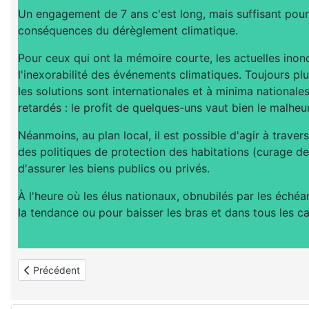
Un engagement de 7 ans c'est long, mais suffisant pour
conséquences du dérèglement climatique.
Pour ceux qui ont la mémoire courte, les actuelles ino
l'inexorabilité des événements climatiques. Toujours plu
les solutions sont internationales et à minima nationale
retardés : le profit de quelques-uns vaut bien le malheu
Néanmoins, au plan local, il est possible d'agir à travers
des politiques de protection des habitations (curage des 
d'assurer les biens publics ou privés.
À l'heure où les élus nationaux, obnubilés par les éché
la tendance ou pour baisser les bras et dans tous les ca
Article précédent : Municipales, une machine à démotiver les é
Précédent