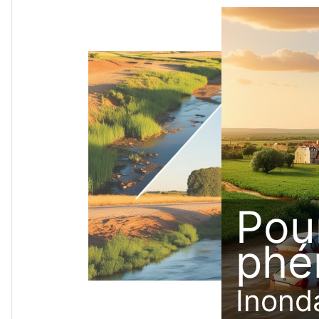
Pou
phé
Inond