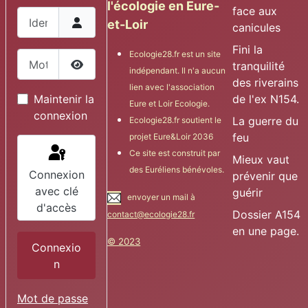
l'écologie en Eure-
face aux
Identifiant
et-Loir
canicules
Fini la
Ecologie28.fr est un site
Mot de passe
tranquilité
indépendant. Il n'a aucun
Afficher le mot de passe
des riverains
lien avec l'association
de l'ex N154.
Maintenir la
Eure et Loir Ecologie.
connexion
La guerre du
Ecologie28.fr soutient le
feu
projet Eure&Loir 2036
Ce site est construit par
Mieux vaut
des Euréliens bénévoles.
Connexion
prévenir que
avec clé
guérir
envoyer un mail à
d'accès
Dossier A154
contact@ecologie28.fr
en une page.
© 2023
Connexio
n
Mot de passe