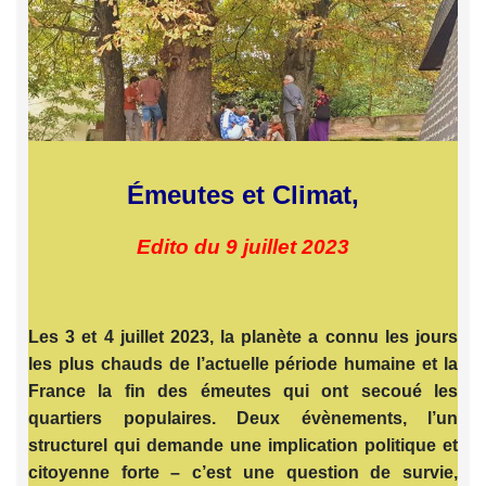
Émeutes et Climat,
Edito du 9 juillet 2023
Les 3 et 4 juillet 2023, la planète a connu les jours
les plus chauds de l’actuelle période humaine et la
France la fin des émeutes qui ont secoué les
quartiers populaires. Deux évènements, l’un
structurel qui demande une implication politique et
citoyenne forte – c’est une question de survie,