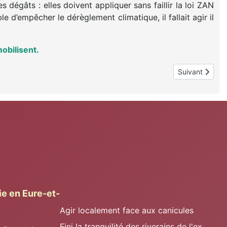
s dégâts : elles doivent appliquer sans faillir la loi ZAN
le d’empêcher le dérèglement climatique, il fallait agir il
mobilisent.
Article suivant
Suivant
ie en Eure-et-
Agir localement face aux canicules
Fini la tranquilité des riverains de l'ex